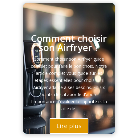
Comment choisir
son Airfryer ?
Comment choisir son Airfryer guide
complet pour faire le bon choix. Notre
article complet vous guide sur les
étapes essentielles pour choisir un
Airfryer adapté à ses besoins. En six
points clés, il aborde d'abord
l'importance d'évaluer la capacité et la
taille de...
Lire plus